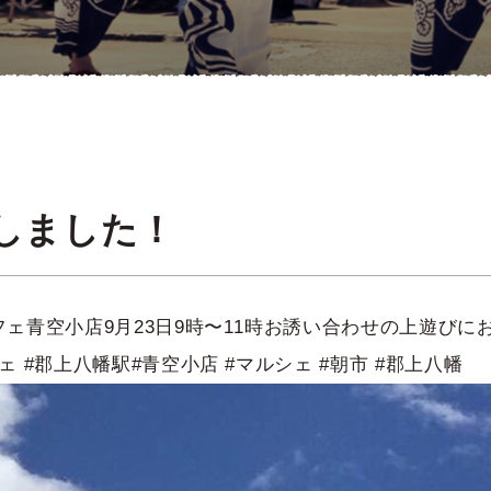
更新しました！
ェ青空小店9月23日9時〜11時お誘い合わせの上遊びに
 #郡上八幡駅#青空小店 #マルシェ #朝市 #郡上八幡