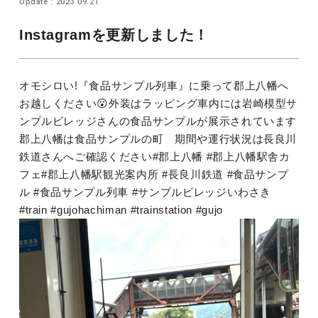
Update : 2023.09.21
Instagramを更新しました！
オモシロい!『食品サンプル列車』に乗って郡上八幡へ
お越しください😮外装はラッピング車内には岩崎模型サ
ンプルビレッジさんの食品サンプルが展示されています
郡上八幡は食品サンプルの町 期間や運行状況は長良川
鉄道さんへご確認ください#郡上八幡 #郡上八幡駅舎カ
フェ#郡上八幡駅観光案内所 #長良川鉄道 #食品サンプ
ル #食品サンプル列車 #サンプルビレッジいわさき
#train #gujohachiman #trainstation #gujo