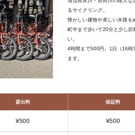
清流長良川・吉田川の雄大な
るサイクリング。
懐かしい建物や美しい水路を
町中まで歩いて20分と少し
い。
4時間まで500円。1日（16
ます。
貸出料
保証料
¥500
¥500