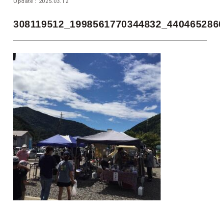
Update : 2025.03.12
308119512_1998561770344832_440465286