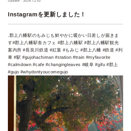
Update : 2024.12.03
Instagramを更新しました！
.郡上八幡駅のもみじも鮮やかに暖かい日差しが届きま
す#郡上八幡駅舎カフェ #郡上八幡駅 #郡上八幡駅観光
案内所 #長良川鉄道 #紅葉 #もみじ #郡上八幡 #鉄道 #列
車 #駅 #gujohachiman #station #train #myfavorite
#calmdown #cafe #changingleaves #岐阜 #gifu #郡上
#gujo #whydontyoucomegujo