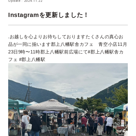
Update : 2024.11.22
Instagramを更新しました！
.お越しを心よりお待ちしておりますたくさんの真心お
品が一同に揃います郡上八幡駅舎カフェ 青空小店11月
23日9時〜11時郡上八幡駅前広場にて#郡上八幡駅舎カ
フェ #郡上八幡駅