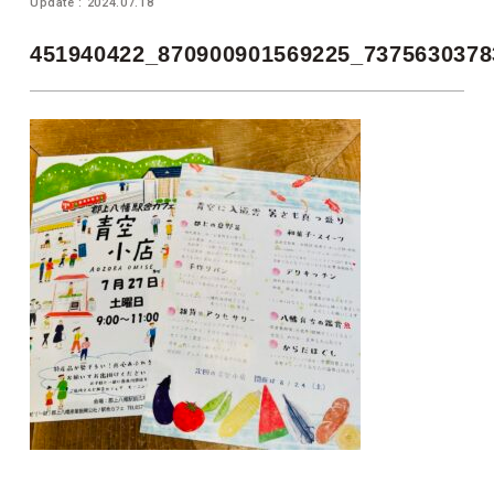
Update : 2024.07.18
451940422_870900901569225_7375630378