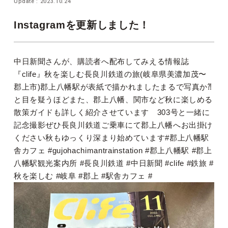
Update : 2023.10.24
Instagramを更新しました！
中日新聞さんが、購読者へ配布してみえる情報誌
『clife』秋を楽しむ長良川鉄道の旅(岐阜県美濃加茂〜
郡上市)郡上八幡駅が表紙で描かれましたまるで写真か⁈
と目を疑うほどまた、郡上八幡、関市など秋に楽しめる
散策ガイドも詳しく紹介させています 303号と一緒に
記念撮影ぜひ長良川鉄道ご乗車にて郡上八幡へお出掛け
ください秋もゆっくり深まり始めています#郡上八幡駅
舎カフェ #gujohachimantrainstation #郡上八幡駅 #郡上
八幡駅観光案内所 #長良川鉄道 #中日新聞 #clife #鉄旅 #
秋を楽しむ #岐阜 #郡上 #駅舎カフェ #