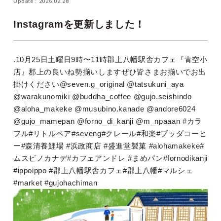
Update : 2026.02.28
Instagramを更新しました！
.10月25日土曜日9時〜11時郡上八幡駅舎カフェ『青空小
店』郡上の良いね勢揃いしますぜひ皆さまお揃いでお出
掛けください@seven.g_original @tatsukuni_aya
@warakunomiki @buddha_coffee @gujo.seishindo
@aloha_makeke @musubino.kanade @andore6024
@gujo_mamepan @forno_di_kanji @m_npaaan #カラ
フル#リトルベア#seveng#クレール#和楽#ブッダコーヒ
ー#森清養鯉場 #浜政商店 #盛進堂製菓 #alohamakeke#
ムスビノカナデ#カフェアンドレ #まめパン#fornodikanji
#ippoippo #郡上八幡駅舎カフェ#郡上八幡#マルシェ
#market #gujohachiman