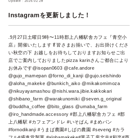
Update : 2026.02.28
Instagramを更新しました！
.9月27日土曜日9時〜11時郡上八幡駅舎カフェ『青空小
店』開催いたします🥬皆さまお揃いで、お出掛けくださ
い秋空の下 お越しをお待ちしております️お知らせ️ご出
店でご案内しておりましたpizza karinさんご都合により
お休みです@isopan0603 @cafe.andore
@gujo_mamepan @forno_di_kanji @gujo.seishindo
@aloha_makeke @bunkich_aiko @mikakomimoza
@nikuyayamashou @nishi.wara.jibie.kakkokari
@shibano_farm @warakunomiki @seven.g_original
@buddha_coffee @bito_glass @umaba_farm
@iro_handmade.accessory #郡上八幡駅舎カフェ #郡
上八幡駅 #カフェアンドレ #いそぱん #まめパン
#fornodikanji #うまば農園#しばの農園 #seveng #カラ
フル#盛進堂製菓 #alohamakeke#菓子工房文吉#和楽#西