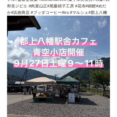
和良ジビエ #肉屋山正#尾藤硝子工房 #花布#錦鯉#めだ
か#浜政商店 #ブッダコーヒー#iro #マルシェ#郡上八幡