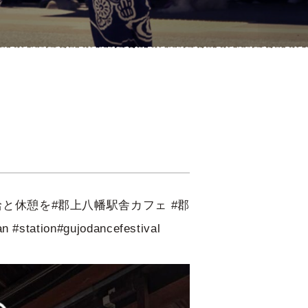
給と休憩を#郡上八幡駅舎カフェ #郡
on#gujodancefestival