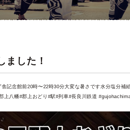
更新しました！
庁舎記念館前20時〜22時30分大変な暑さです水分塩分補
郡上おどり#駅#列車#長良川鉄道 #gujohachiman #stati