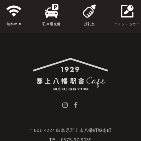
無料wi-fi
駐車場完備
授乳室
コインロッカー
〒501-4224 岐阜県郡上市八幡町城南町
TEL. 0575-67-9039