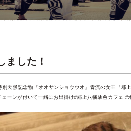
更新しました！
"特別天然記念物『オオサンショウウオ』青流の女王『郡
ェーンが付いて一緒にお出掛け#郡上八幡駅舎カフェ #