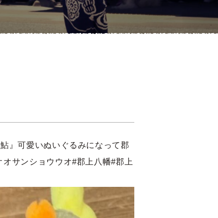
上鮎』可愛いぬいぐるみになって郡
オオサンショウウオ#郡上八幡#郡上