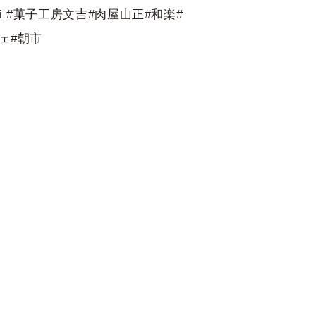
anji #菓子工房文吉#肉屋山正#和楽#
シェ#朝市