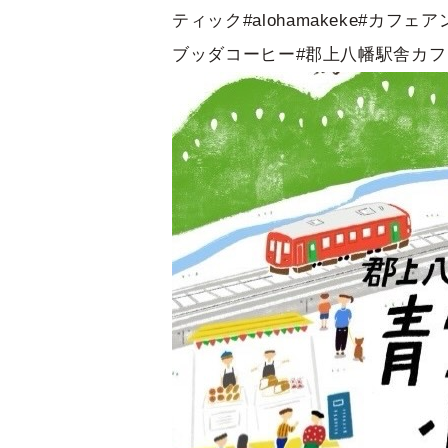
ティック#alohamakeke#カフェア
ブッダコーヒー#郡上八幡駅舎カフェ#郡