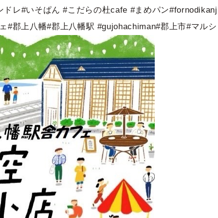
ンドレ#いそぱん #こだらの杜cafe #まめパン#fornodik
上八幡#郡上八幡駅 #gujohachiman#郡上市#マル