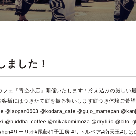
更新しました！
幡駅舎カフェ『青空小店』開催いたします！冷え込みの厳し
お客様にはつきたて餅を振る舞いします餅つき体験ご希望
 @isopan0603 @kodara_cafe @gujo_mamepan @kanji
 @buddha_coffee @mikakomimoza @drylilio @bito_g
花布#fishon#リーリオ#尾藤硝子工房 #リトルベア#南天玉#