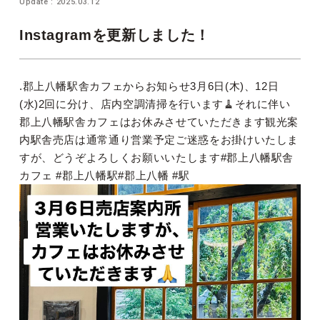
Update : 2025.03.12
Instagramを更新しました！
.郡上八幡駅舎カフェからお知らせ3月6日(木)、12日
(水)2回に分け、店内空調清掃を行います🧹それに伴い
郡上八幡駅舎カフェはお休みさせていただきます️︎観光案
内︎駅舎売店は通常通り営業予定ご迷惑をお掛けいたしま
すが、どうぞよろしくお願いいたします#郡上八幡駅舎
カフェ #郡上八幡駅#郡上八幡 #駅