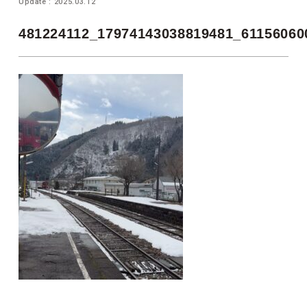
Update : 2025.03.12
481224112_17974143038819481_61156060