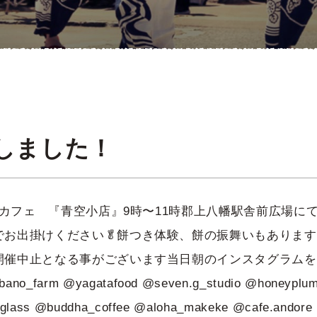
更新しました！
駅舎カフェ 『青空小店』9時〜11時郡上八幡駅舎前広場に
でお出掛けください🥬餅つき体験、餅の振舞いもありま
開催中止となる事がございます当日朝のインスタグラムを
ibano_farm @yagatafood @seven.g_studio @honeypl
o_glass @buddha_coffee @aloha_makeke @cafe.andor