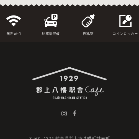
無料wi-fi
駐車場完備
授乳室
コインロッカー
〒501-4224 岐阜県郡上市八幡町城南町