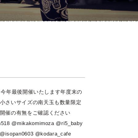
て今年最後️開催いたします年度末の
す小さいサイズの南天玉も数量限定
開催の有無をご確認ください
um518 @mikakomimoza @ri5_baby
e @isopan0603 @kodara_cafe