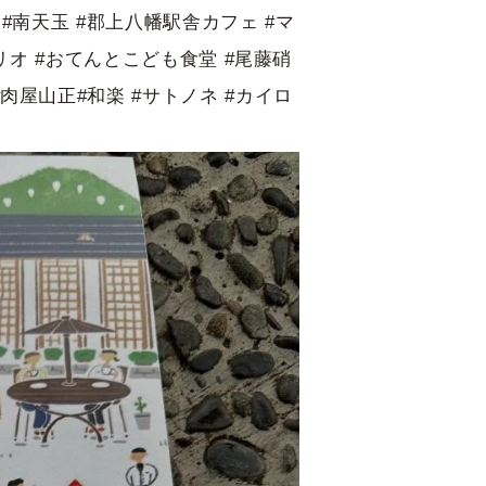
.kamiya #南天玉 #郡上八幡駅舎カフェ #マ
のリーリオ #おてんとこども食堂 #尾藤硝
#肉屋山正#和楽 #サトノネ #カイロ