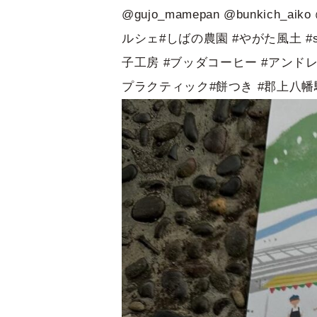
@gujo_mamepan @bunkich_ai
ルシェ#しばの農園 #やがた風土 #se
子工房 #ブッダコーヒー #アンドレ 
プラクティック#餅つき #郡上八幡