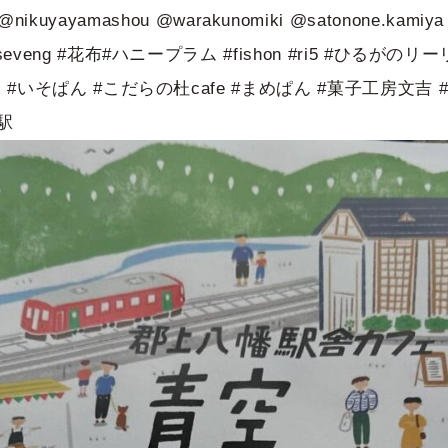
ko @nikuyayamashou @warakunomiki @satonone
veng #花布#ハニープラム #fishon #ri5 #ひるが
#いそぱん #こだらの杜cafe #まめぱん #菓子工房文吉 
駅