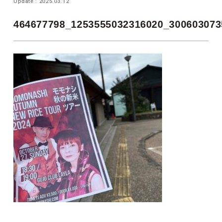
Update : 2025.03.12
464677798_1253555032316020_300603073