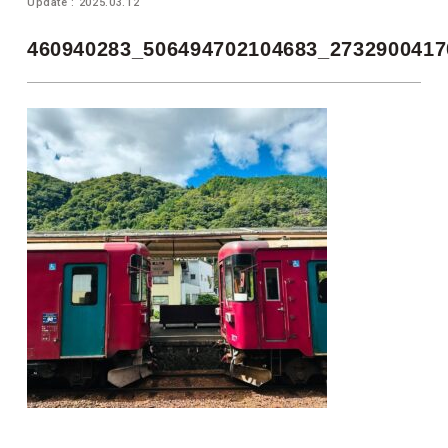
Update : 2025.03.12
460940283_506494702104683_2732900417