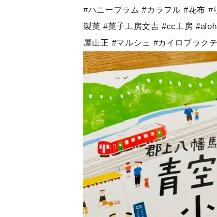
#ハニープラム #カラフル #花布 #
製菓 #菓子工房文吉 #cc工房 #al
屋山正 #マルシェ #カイロプラク