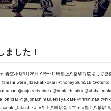
更新しました！
ェ 青空小店9月28日 9時〜11時郡上八幡駅前広場にて
.wara.jibie.kakkokari @honeyplum518 @otento.6
fuupan @gujo.seishindo @bunkich_aiko @aloha_mak
_official @gujohachiman.ekisya.cafe @rirun.naa @n
ng @bunanoki_fukushikai #郡上八幡駅舎カフェ #郡上