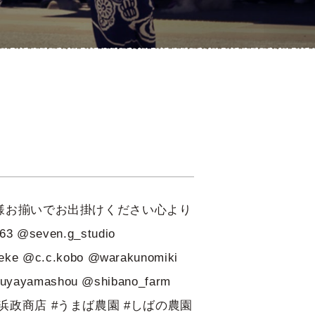
皆様お揃いでお出掛けください心より
3 @seven.g_studio
eke @c.c.kobo @warakunomiki
ikuyayamashou @shibano_farm
八幡駅 #浜政商店 #うまば農園 #しばの農園