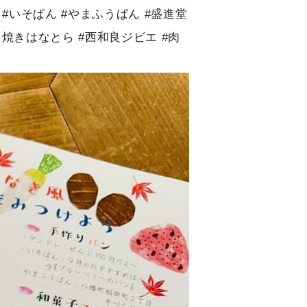
レ #いそぱん #やまふうぱん #盛進堂
#たこ焼きはなとら #西和良ジビエ #肉