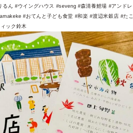
りるん #ウイングハウス #seveng #森清養鯉場 #アンド
ohamakeke #おてんと子ども食堂 #和楽 #渡辺米穀店 
ティック鈴木