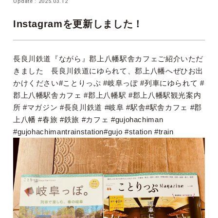
Update : 2025.03.12
Instagramを更新しました！
長良川鉄道『ながら』郡上八幡駅舎カフェご紹介いただ
きました 長良川鉄道にゆられて、郡上八幡へぜひお出
かけください️#ことりっぷ #岐阜っぽ #列車にゆられて #
郡上八幡駅舎カフェ #郡上八幡駅 #郡上八幡駅観光案内
所 #マガジン #長良川鉄道 #岐阜 #駅舎#駅舎カフェ #郡
上八幡 #春旅 #鉄旅 #カフェ #gujohachiman
#gujohachimantrainstation#gujo #station #train