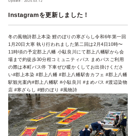
Update : 2025.03.12
Instagramを更新しました！
冬の風物詩郡上本染 鯉のぼりの寒ざらし令和6年第一回
1月20日大寒 執り行われました第二回は2月4日10時〜
11時頃の予定郡上八幡 小駄良川にて郡上八幡駅から会
場まで約徒歩30分程コミュニティバス まめバスご利用
の際は本町バス停 下車ぜひ暖かくしてお出掛けくださ
い#郡上本染 #郡上八幡 #郡上八幡駅舎カフェ #郡上八幡
駅観光案内#郡上八幡駅 #小駄良川 #まめバス #渡辺染物
店 #寒ざらし #鯉のぼり #風物詩