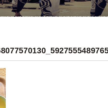
68077570130_592755548976