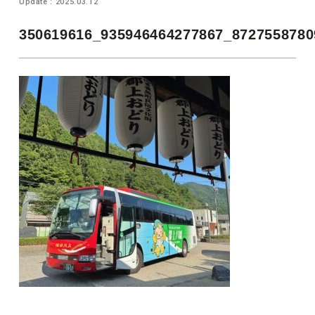
Update : 2025.03.12
350619616_935946464277867_8727558780