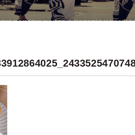
83912864025_243352547074