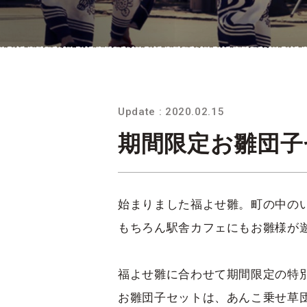
Update : 2020.02.15
期間限定お雛団子
始まりました福よせ雛。町の中の
もちろん駅舎カフェにもお雛様が
福よせ雛に合わせて期間限定の特
お雛団子セットは、あんこ乗せ草