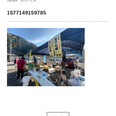
Update : 2019.12.24
1577149159785