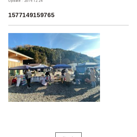
Update : 2019.12.24
1577149159765