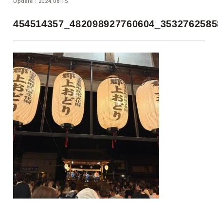
Update : 2024.08.15
454514357_482098927760604_3532762585