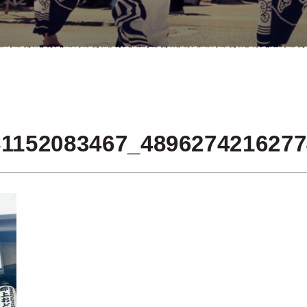
81152083467_489627421627