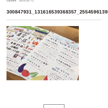
Update : 2025.03.12
300847931_131616539368357_2554596139