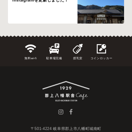
無料wi-fi
駐車場完備
授乳室
コインロッカー
〒501-4224 岐阜県郡上市八幡町城南町