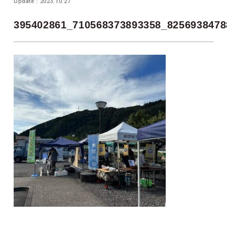
Update : 2023.10.27
395402861_710568373893358_8256938478