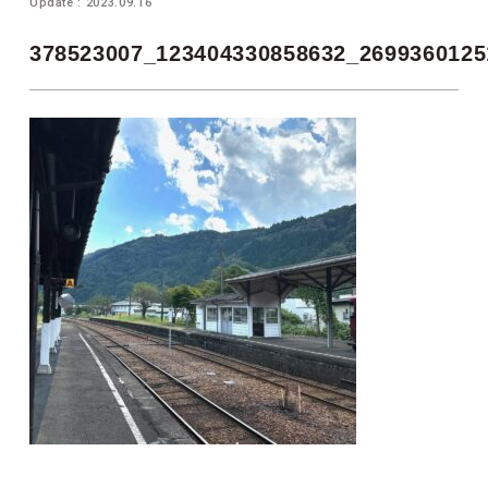
Update : 2023.09.16
378523007_123404330858632_2699360125