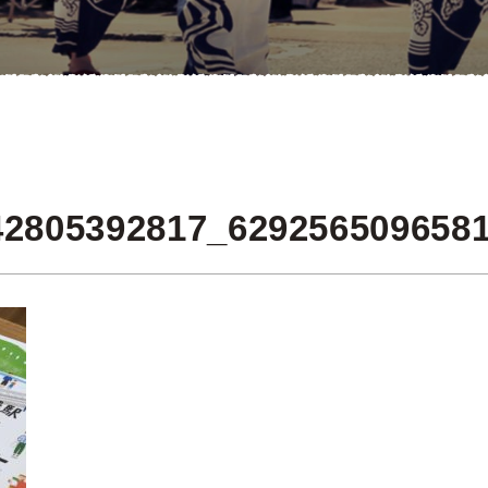
42805392817_629256509658