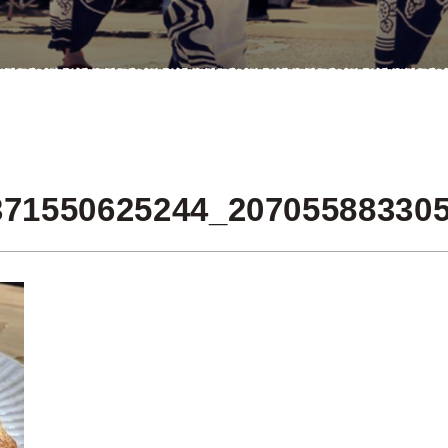
371550625244_20705588330