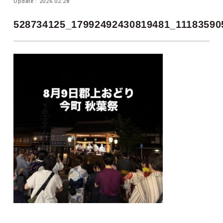
Update : 2026.02.28
528734125_17992492430819481_11183590