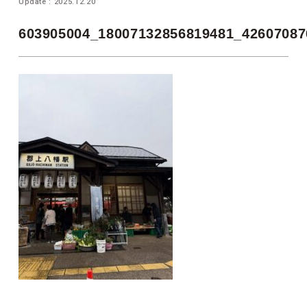
Update : 2025.12.20
603905004_18007132856819481_42607087