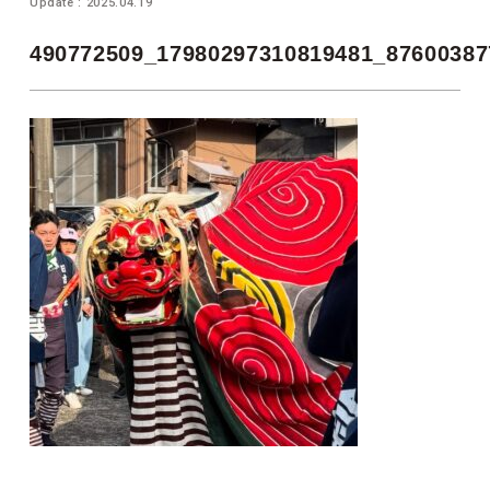
Update : 2025.04.19
490772509_17980297310819481_87600387