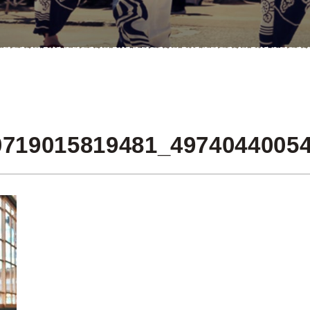
0719015819481_4974044005