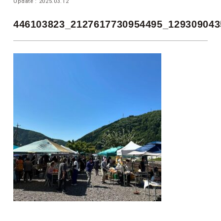
Update : 2025.03.12
446103823_2127617730954495_129309043