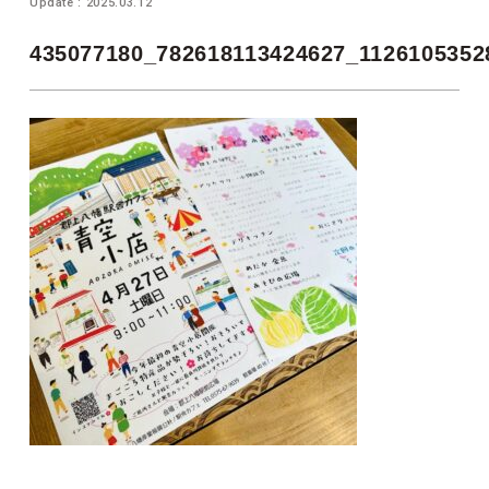
Update : 2025.03.12
435077180_782618113424627_1126105352