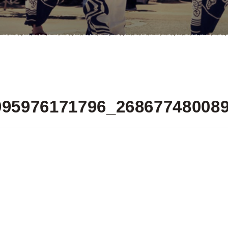
995976171796_26867748008