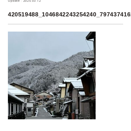
Update : 2025.03.12
420519488_1046842243254240_797437416