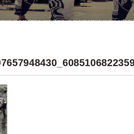
07657948430_608510682235