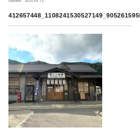
Update : 2025.03.12
412657448_1108241530527149_905261595