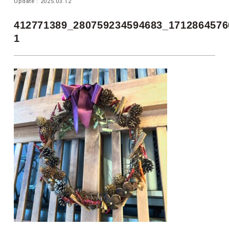
Update : 2025.03.12
412771389_280759234594683_1712864576
1