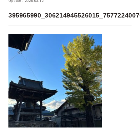
Update : 2025.03.12
395965990_306214945526015_7577224007