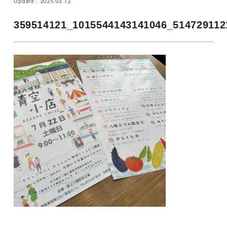
Update : 2025.03.12
359514121_1015544143141046_514729112