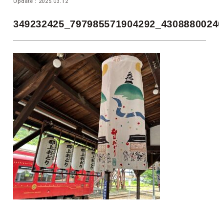
Update : 2025.03.12
349232425_797985571904292_4308880024