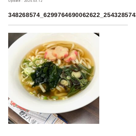
Update : 2025.03.12
348268574_6299764690062622_254328574